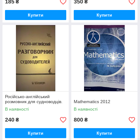
185
350
₴
₴
Купити
Купити
Російсько-англійський
розмовник для судноводців.
Mathematics 2012
В наявності
В наявності
240
800
₴
₴
Купити
Купити