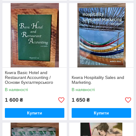
Книга Basic Hotel and
Restaurant Accounting /
Книга Hospitality Sales and
Основи бухгалтерського
Marketing.
обліку готелів і ресторанів
В наявності
В наявності
1 600
1 650
₴
₴
Купити
Купити