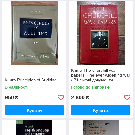
Книга The churchill war
papers. The ever widening war
Книга Principles of Auditing
/ Військові документи
Черчілля.
В наявності
Готово до відправки
950
2 800
₴
₴
Купити
Купити