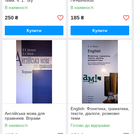
теми. ч. 1. .б/у
ПРАВНИКІВ
В наявності
В наявності
250
185
₴
₴
Купити
Купити
English: Фонетика, граматика,
Англійська мова для
тексти, діалоги, розмовні
правників. Вправи
теми
В наявності
Готово до відправки