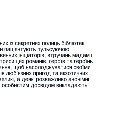
их із секретних полиць бібліотек
рінки пацієнтують пульсуючою
инних ініціаторів, втручань мадам і
триси цих романів, героїв та героїнь
чення, щоб насолоджуватися своїми
ів люб'язних пригод та екзотичних
еликі, а деякі розважливо анонімні
о, особистим досвідом викладають