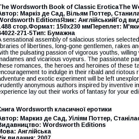
The Wordsworth Book of Classic EroticaThe Wo
Автор: Маркіз де Сад, Вільям Поттер, Станил
Wordsworth EditionsЯзик: АнглійськийГод вид
1488 стор.Формат: 150x230 ммПереплет: М'яки
84022-271-5Тип: Бумажна
A sensational assembly of salacious stories selected
libraries of libertines, long-gone gentlemen, rakes 
with the pulsating passion of vigorous youths, willing
madames and vicarious voyeurs. The passionate part
these romances, the heroes and heroines of these tal
encouragement to indulge in their ribald and riotou
adventure and exotic experiment will be left unexp
prudently anonymous authors inspired by inventive i
experience lay out their works of fantasy for your edi
Книга Wordsworth класичної еротики
Автор: Маркиз де Сад, Уіліям Поттер, Станіла
Видавництво: Wordsworth Editions
Мова: Англійська
Рік видання: 2007