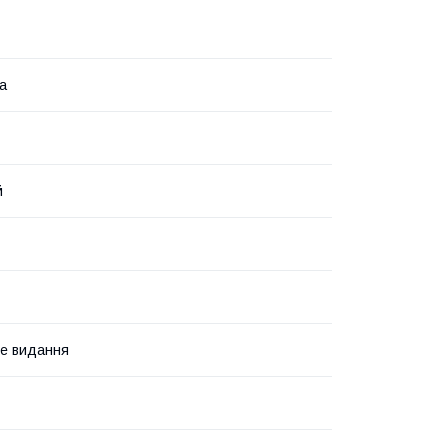
ка
й
е видання