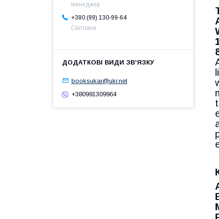
менеджер
+380 (99) 130-99-64
Світлана
booksukar@ukr.net
+380991309964