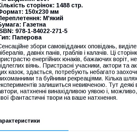
Кількість сторінок: 1488 стр.
Формат: 150x230 мм
Переплетення: М'який
Бумага: Газетна
ISBN: 978-1-84022-271-5
Тип: Паперова
Сенсаційне збори самовідданих оповідань, виділен
лібералів, давніх панів, граблів і калачів. Ці сто
пристрастю енергійних юнаків, бажаючих воріт, нев
підлеглих віянь. Пристрасні учасники, актори та ак
цих казок, здається, потребують небагато заохо
лихоманними та буйними рекреаціями. Кілька шлях
експериментів залишиться невивченою. Тут деякі в
автори, натхненні винахідливою уявою і, можлив
свої фантастичні твори на ваше натхнення.
арактеристики