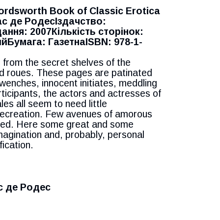
rdsworth Book of Classic Erotica
ас де РодесІздачство:
ання: 2007Кількість сторінок:
йБумага: ГазетнаISBN: 978-1-
 from the secret shelves of the
and roues. These pages are patinated
 wenches, innocent initiates, meddling
icipants, the actors and actresses of
es all seem to need little
s recreation. Few avenues of amorous
lored. Here some great and some
magination and, probably, personal
fication.
с де Родес