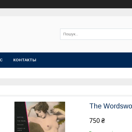
АС
КОНТАКТЫ
The Wordswor
750 ₴