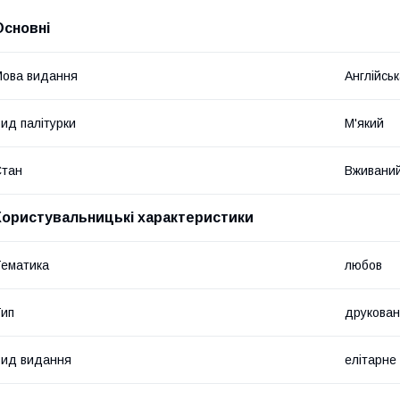
Основні
ова видання
Англійсь
ид палітурки
М'який
Стан
Вживани
Користувальницькі характеристики
ематика
любов
ип
друкован
ид видання
елітарне