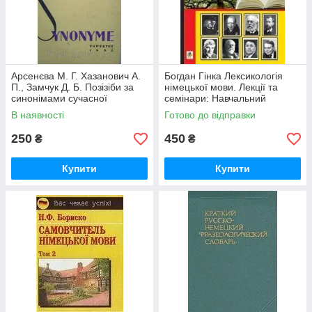
Арсенєва М. Г. Хазанович А.
Богдан Гінка Лексикологія
П., Замчук Д. Б. Позізіби за
німецької мови. Лекції та
синонімами сучасної
семінари: Навчальний
німецької мови. б/у
посібник
В наявності
Готово до відправки
250
450
₴
₴
Купити
Купити