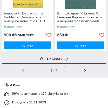
Бориско Н. Deutsch ohne
В. Т. Шкляров, Р. Еккерт, Х.
Probleme! Самовчитель
Енгельке Коротке російсько-
німецької мови. У 2 т +CD
німецький фразеологічний
словник б/у
В наявності
В наявності
900
250
₴/комплект
₴
Купити
Купити
Показати ще
1
/ 5
Про нас
99% позитивних з 110 відгуків за рік
Працює з 11.11.2019