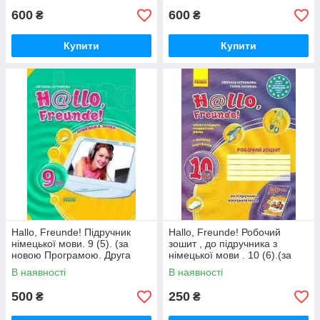
600
600
₴
₴
Купити
Купити
Hallo, Freunde! Підручник
Hallo, Freunde! Робочий
німецької мови. 9 (5). (за
зошит , до підручника з
новою Програмою. Друга
німецької мови . 10 (6).(за
іноземна мова)
новою Програмою. Друга
В наявності
В наявності
іноземна мова)
500
250
₴
₴