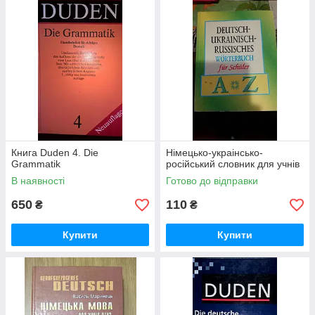
Книга Duden 4. Die
Нiмецько-украiнсько-
Grammatik
росiйський словник для учнiв
В наявності
Готово до відправки
650
110
₴
₴
Купити
Купити