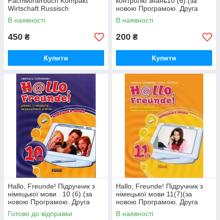
Fachworterbuch Kompakt
контролю знань10 (6).(за
Wirtschaft Russisch
новою Програмою. Друга
іноземна мова)
В наявності
В наявності
450
200
₴
₴
Купити
Купити
Hallo, Freunde! Підручник з
Hallo, Freunde! Підручник з
німецької мови . 10 (6).(за
німецької мови 11(7)(за
новою Програмою. Друга
новою Програмою. Друга
іноземна мова)
іноземна мова)
Готово до відправки
В наявності