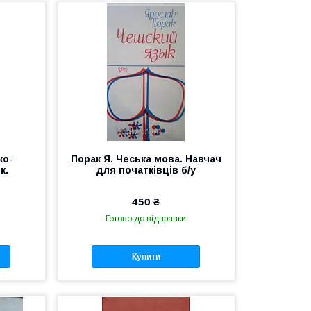
ко-
Порак Я. Чеська мова. Навчач
к.
для початківців б/у
450 ₴
Готово до відправки
Купити