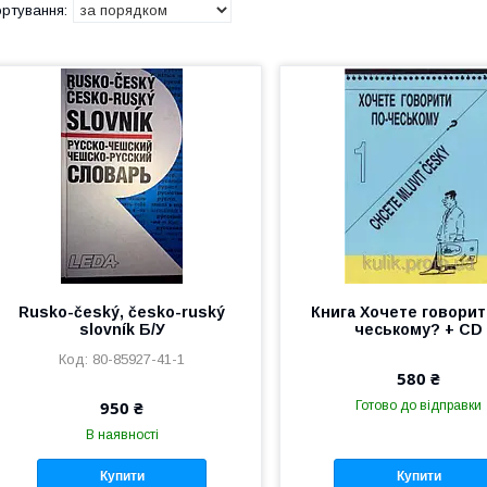
Rusko-český, česko-ruský
Книга Хочете говорит
slovník Б/У
чеському? + CD
80-85927-41-1
580 ₴
950 ₴
Готово до відправки
В наявності
Купити
Купити