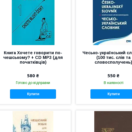
Книга Хочете говорити по-
Чесько-український с
чешському? + CD MP3 (для
(100 тис. слів та
початківців)
словосполучень
580 ₴
550 ₴
Готово до відправки
В наявності
Купити
Купити