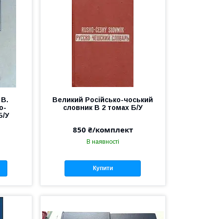
 В.
Великий Російсько-чоський
о-
словник В 2 томах Б/У
Б/У
850 ₴/комплект
В наявності
Купити