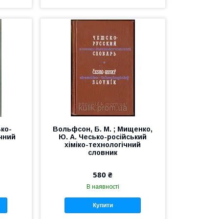
ько-
Вольфсон, Б. М. ; Мищенко,
ічний
Ю. А. Чесько-російський
хіміко-технологічний
словник
580 ₴
В наявності
Купити