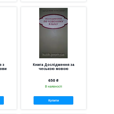
в з
Книга Дослідження за
мови
чеською мовою
650 ₴
В наявності
Купити