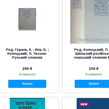
Ред. Горалк, К. ; Илк, Б. ;
Ред. Копецький, Л.
Копецький, Л. Чесько-
Шкільний російськ
Руський словник
чошський словник 
250 ₴
230 ₴
В наявності
В наявності
Купити
Купити