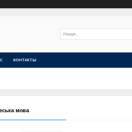
АС
КОНТАКТЫ
еська мова