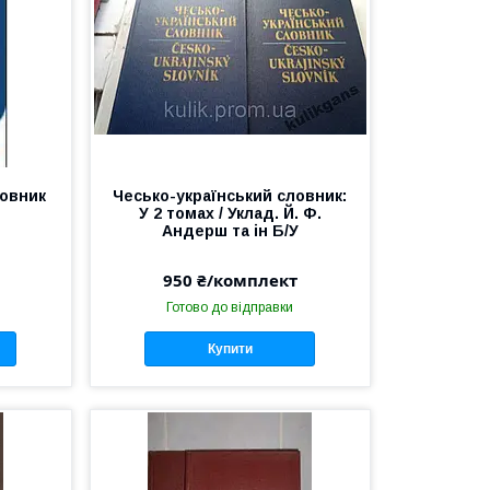
ловник
Чесько-український словник:
У 2 томах / Уклад. Й. Ф.
)
Андерш та ін Б/У
950 ₴/комплект
Готово до відправки
Купити