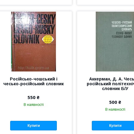
Російсько-чошський і
Аккерман, Д. А. Чес
чесько-російський словник
російський політехн
словник Б/У
550 ₴
500 ₴
В наявності
В наявності
Купити
Купити