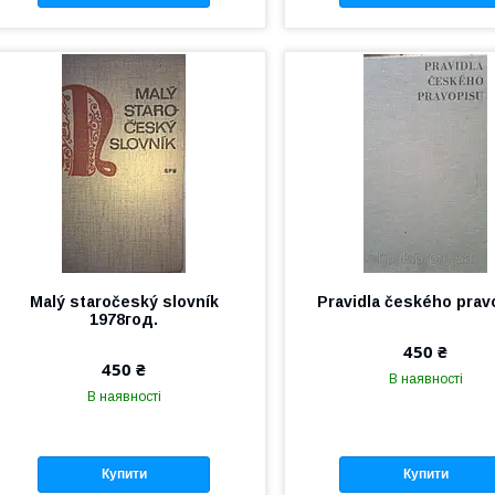
Malý staročeský slovník
Pravidla českého prav
1978год.
450 ₴
450 ₴
В наявності
В наявності
Купити
Купити