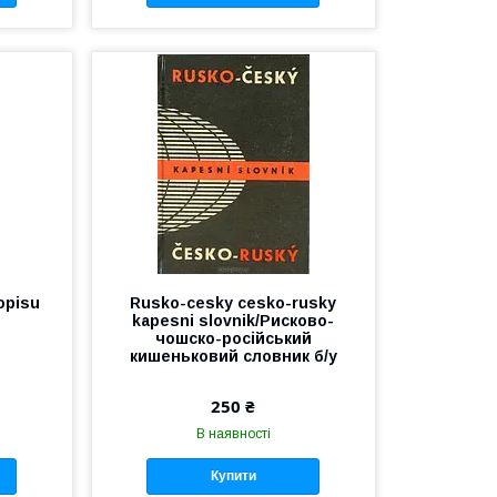
opisu
Rusko-cesky cesko-rusky
kapesni slovnik/Рисково-
чошско-російський
кишеньковий словник б/у
250 ₴
В наявності
Купити