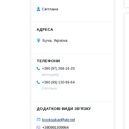
Світлана
Буча, Україна
+380 (97) 268-16-20
менеджер
+380 (99) 130-99-64
Світлана
booksukar@ukr.net
+380991309964