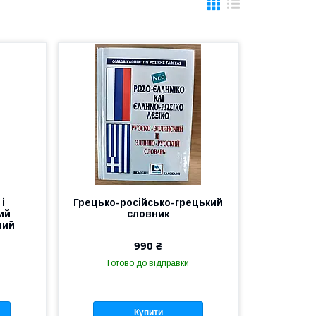
і
Грецько-російсько-грецький
ий
словник
ний
990 ₴
Готово до відправки
Купити