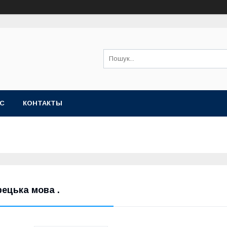
АС
КОНТАКТЫ
рецька мова .