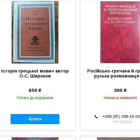
Історія грецької мови» автор
Російсько-гречана й г
О.С. Широков
руська розмовниця 
650 ₴
300 ₴
Готово до відправки
Немає в наявності
+380 (97) 268-16-20
Купити
менеджер