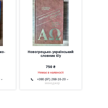
ко-
Новогрецько-український
словник б/у
750 ₴
Немає в наявності
+380 (97) 268-16-20
менеджер