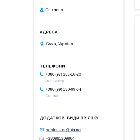
Світлана
Буча, Україна
+380 (97) 268-16-20
менеджер
+380 (99) 130-99-64
Світлана
booksukar@ukr.net
+380991309964