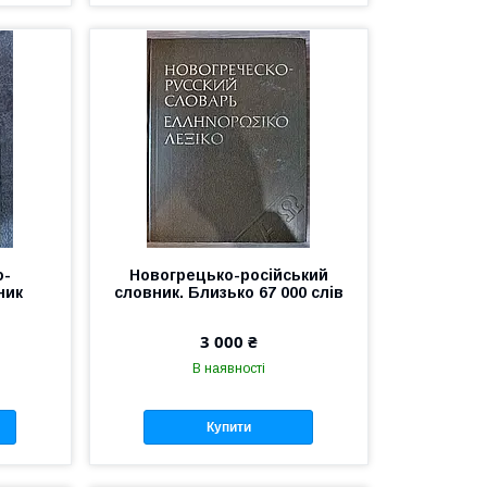
о-
Новогрецько-російський
ник
словник. Близько 67 000 слів
3 000 ₴
В наявності
Купити