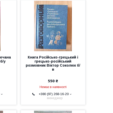
речана
Книга Російсько-грецький і
б/у
грецько-російський
розмовник Віктор Соколюк б/
в
550 ₴
Немає в наявності
+380 (97) 268-16-20
менеджер