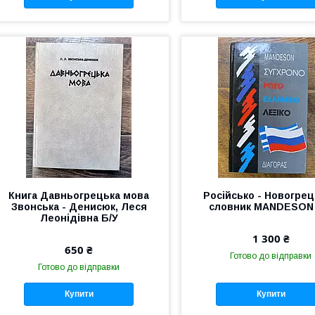
Книга Давньогрецька мова
Російсько - Новогре
Звонська - Денисюк, Леся
словник MANDESON 
Леонідівна Б/У
1 300 ₴
650 ₴
Готово до відправки
Готово до відправки
Купити
Купити