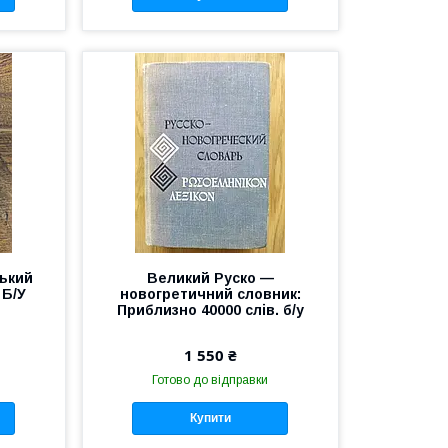
цький
Великий Руско —
Б/У
новогретичний словник:
Приблизно 40000 слів. б/у
1 550 ₴
Готово до відправки
Купити