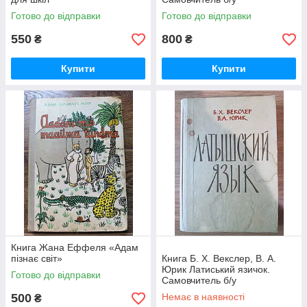
Готово до відправки
Готово до відправки
550
800
₴
₴
Купити
Купити
Книга Жана Еффеля «Адам
пізнає світ»
Книга Б. Х. Векслер, В. А.
Юрик Латиський язичок.
Готово до відправки
Самовчитель б/у
500
Немає в наявності
₴