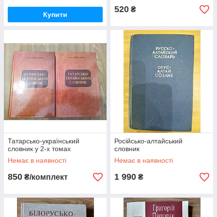
520
₴
Купити
Татарсько-український
Російсько-алтайський
словник у 2-х томах
словник
Немає в наявності
Немає в наявності
850
1 990
₴/комплект
₴