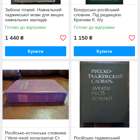
Забони тоҷикӣ. Навчальний
Білорусько-російський
таджикської мови для вищих
словник. Під редакцією
навчальних закладів
Крапиви К. б/у
Готово до відправки
Готово до відправки
1 440
1 150
₴
₴
Купити
Купити
Російсько-естонська словника
/ Vene-eesti sonaraamat Ст.
Російсько-таджикський