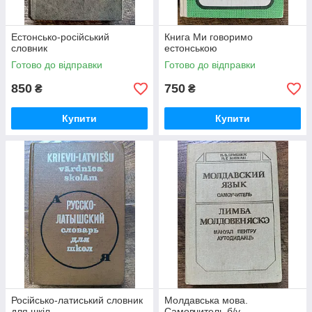
Естонсько-російський
Книга Ми говоримо
словник
естонською
Готово до відправки
Готово до відправки
850
750
₴
₴
Купити
Купити
Російсько-латиський словник
Молдавська мова.
для шкіл
Самовчитель б/у