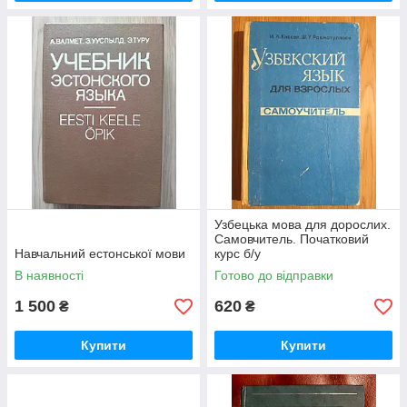
Узбецька мова для дорослих.
Самовчитель. Початковий
Навчальний естонської мови
курс б/у
В наявності
Готово до відправки
1 500
620
₴
₴
Купити
Купити