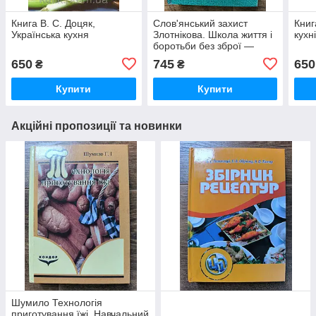
Книга В. С. Доцяк,
Слов'янський захист
Книг
Українська кухня
Злотнікова. Школа життя і
кухн
боротьби без зброї —
практичний посібник
650
745
650
₴
₴
Купити
Купити
Акційні пропозиції та новинки
Шумило Технологія
приготування їжі. Навчальний