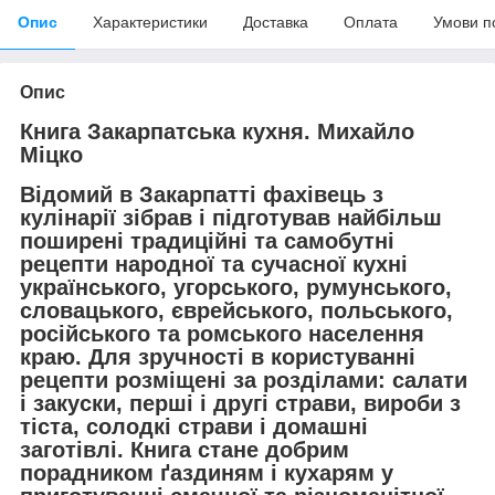
Опис
Характеристики
Доставка
Оплата
Умови п
Опис
Книга Закарпатська кухня. Михайло
Міцко
Відомий в Закарпатті фахівець з
кулінарії зібрав і підготував найбільш
поширені традиційні та самобутні
рецепти народної та сучасної кухні
українського, угорського, румунського,
словацького, єврейського, польського,
російського та ромського населення
краю. Для зручності в користуванні
рецепти розміщені за розділами: салати
і закуски, перші і другі страви, вироби з
тіста, солодкі страви і домашні
заготівлі. Книга стане добрим
порадником ґаздиням і кухарям у