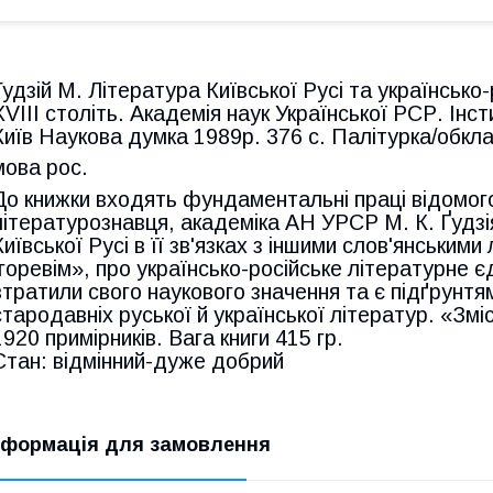
Гудзій М. Література Київської Русі та українсько
XVIII століть. Академія наук Української РСР. Інст
Київ Наукова думка 1989р. 376 с. Палітурка/обкл
мова рос.
До книжки входять фундаментальні праці відомого 
літературознавця, академіка АН УРСР М. К. Ґудзі
Київської Русі в її зв'язках з іншими слов'янським
Ігоревім», про українсько-російське літературне єд
втратили свого наукового значення та є підґрунтя
стародавніх руської й української літератур. «Змі
1920 примірників. Вага книги 415 гр.
Стан: відмінний-дуже добрий
нформація для замовлення