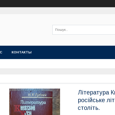
АС
КОНТАКТЫ
Література Ки
російське літ
століть.