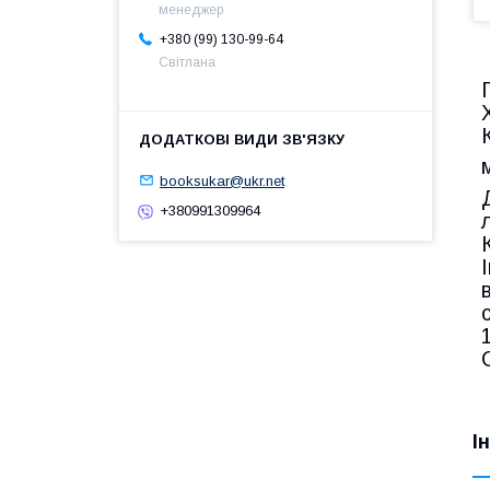
менеджер
+380 (99) 130-99-64
Світлана
booksukar@ukr.net
+380991309964
І