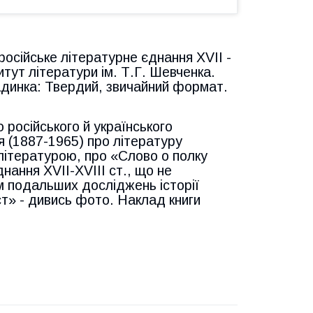
-російське літературне єднання XVII -
итут літератури ім. Т.Г. Шевченка.
адинка: Твердий, звичайний формат.
російського й українського
я (1887-1965) про літературу
и літературою, про «Слово о полку
нання XVII-XVIII ст., що не
м подальших досліджень історії
ст» - дивись фото. Наклад книги