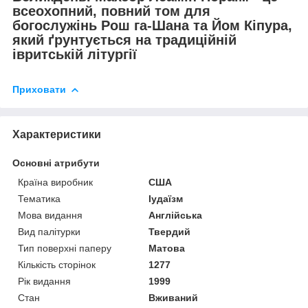
всеохопний, повний том для
богослужінь Рош га-Шана та Йом Кіпура,
який ґрунтується на традиційній
івритській літургії
Приховати
Характеристики
Основні атрибути
Країна виробник
США
Тематика
Іудаїзм
Мова видання
Англійська
Вид палітурки
Твердий
Тип поверхні паперу
Матова
Кількість сторінок
1277
Рік видання
1999
Стан
Вживаний