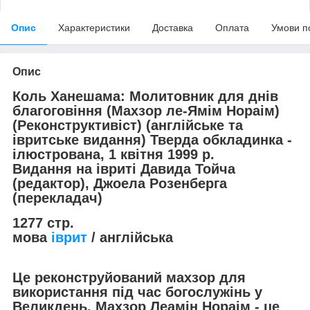
Опис
Характеристики
Доставка
Оплата
Умови п
Опис
Коль Ханешама: Молитовник для днів
благоговіння (Махзор ле-Ямім Нораім)
(Реконструктивіст) (англійське та
івритське видання) Тверда обкладинка -
ілюстрована, 1 квітня 1999 р.
Видання на івриті Давида Тойча
(редактор), Джоела Розенберга
(перекладач)
1277 стр.
мова
іврит
/ англійська
Це реконструйований махзор для
використання під час богослужінь у
Великдень. Махзор Леамін Нораім - це