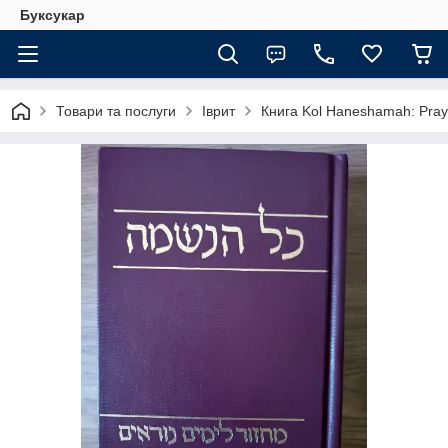
Буксукар
Товари та послуги
Іврит
Книга Kol Haneshamah: Prayer