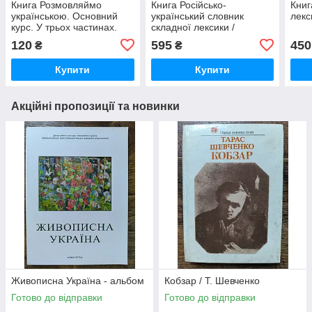
Книга Розмовляймо
Книга Російсько-
Книг
українською. Основний
український словник
лекс
курс. У трьох частинах.
складної лексики /
Частина перша
Святослав Караванський
120
595
450
₴
₴
Б/У
Купити
Купити
Акційні пропозиції та новинки
Живописна Україна - альбом
Кобзар / Т. Шевченко
Готово до відправки
Готово до відправки