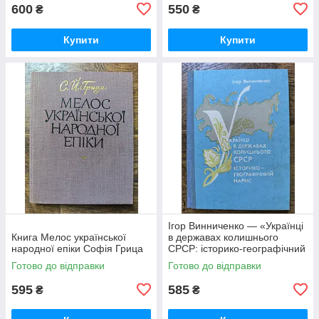
600
550
₴
₴
Купити
Купити
Ігор Винниченко — «Українці
Книга Мелос української
в державах колишнього
народної епіки Софія Грица
СРСР: історико-географічний
нарис»
Готово до відправки
Готово до відправки
595
585
₴
₴