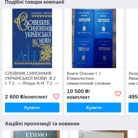
Подібні товари компанії
СЛОВНИК СИНОНІМІВ
Книги Огієнко І. І.
Укла
УКРАЇНСЬКОЇ МОВИ: В 2
Етимологічно-
Яким
т. Т.1. — Літери А-Н. Т.2. —
семантичний словник
ник 
Літери О-Я. Б/У
української мови. [У 4-х.
мови
10 500
₴/
томах.] (1979-1995)
Чере
2 600
495
₴/комплект
комплект
Купити
Купити
Акційні пропозиції та новинки