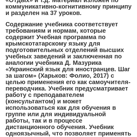
«Отдых» и т.д. Материал изложен по
коммуникативно-когнитивному принципу
и разделен на 37 уроков.
Содержание учебника соответствует
требованиям и нормам, которые
содержит Учебная программа по
крымскотатарскому языку для
подготовительных отделений высших
учебных заведений и заключенная по
аналогии учебника Д. Мазурика
«Украинский язык для иностранцев. Шаг
за шагом» (Харьков: Фолио, 2017) с
целью применения его как самоучителя-
переводчика. Учебник предусматривает
работу с преподавателем
(консультантом) и может
использоваться как для обучения в
группе или для индивидуальной
работы, так и в процессе
дистанционного обучения. Учебник
одноязычный, что позволяет применять