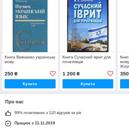
Книга Вивчаємо українську
Книга Сучасний іврит для
Книг
мову
початківців
мову
Жлук
Алек
250
1 200
350
₴
₴
Купити
Купити
Про нас
99% позитивних з 110 відгуків за рік
Працює з 11.11.2019