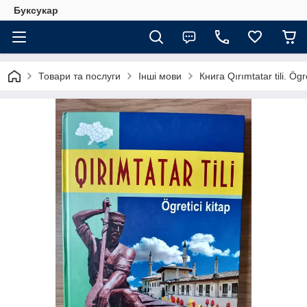
Буксукар
Товари та послуги
Інші мови
Книга Qırımtatar tili. Ö