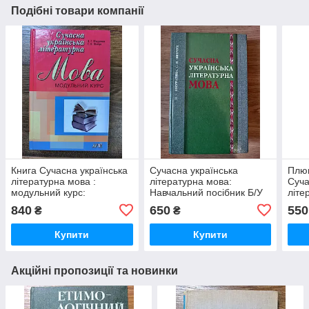
Подібні товари компанії
Книга Сучасна українська
Сучасна українська
Плющ
літературна мова :
літературна мова:
Суча
модульний курс:
Навчальний посібник Б/У
літе
Навчальний посібник
впра
840
650
550
₴
₴
Купити
Купити
Акційні пропозиції та новинки