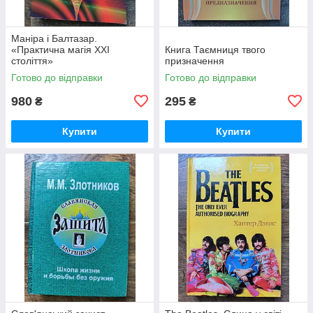
Маніра і Балтазар.
«Практична магія XXI
Книга Таємниця твого
століття»
призначення
Готово до відправки
Готово до відправки
980
295
₴
₴
Купити
Купити