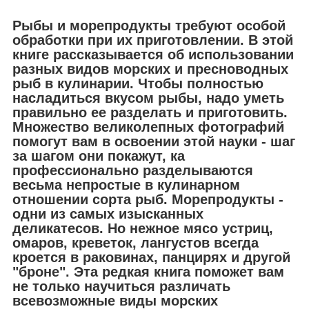
Рыбы и морепродукты требуют особой
обработки при их приготовлении. В этой
книге рассказывается об использовании
разных видов морских и пресноводных
рыб в кулинарии. Чтобы полностью
насладиться вкусом рыбы, надо уметь
правильно ее разделать и приготовить.
Множество великолепных фотографий
помогут вам в освоении этой науки - шаг
за шагом они покажут, ка
профессионально разделываются
весьма непростые в кулинарном
отношении сорта рыб. Морепродукты -
одни из самых изысканных
деликатесов. Но нежное мясо устриц,
омаров, креветок, лангустов всегда
кроется в раковинах, панцирях и другой
"броне". Эта редкая книга поможет вам
не только научиться различать
всевозможные виды морских