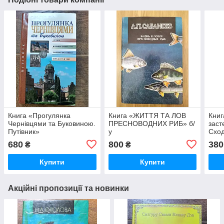
Книга «Прогулянка
Книга «ЖИТТЯ ТА ЛОВ
Книг
Чернівцями та Буковиною.
ПРЕСНОВОДНИХ РИБ» б/
заст
Путівник»
у
Схо
680
800
380
₴
₴
Купити
Купити
Акційні пропозиції та новинки