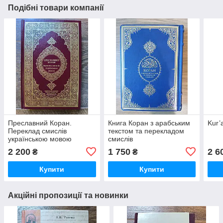
Подібні товари компанії
Преславний Коран.
Книга Коран з арабським
Kur’
Переклад смислів
текстом та перекладом
українською мовою
смислів
Михайло Якубович
2 200
1 750
2 6
₴
₴
Купити
Купити
Акційні пропозиції та новинки