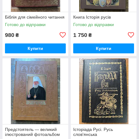
Біблія для сімейного читання
Книга Історія русiв
Готово до відправки
Готово до відправки
980
1 750
₴
₴
Купити
Купити
Предстоятель — великий
Історіада Русі. Русь
ілюстрований фотоальбом
слов'янська