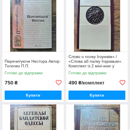
Слово о полку Ігоревім» /
Перечитуючи Нестора Автор:
«Слова аб палку Ігаравым».
Толочко П.П.
Комплект із 2 міні-книг у
футлярі
Готово до відправки
Готово до відправки
750
490
₴
₴/комплект
Купити
Купити