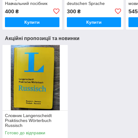
Навчальний посібник
deutschen Sprache
мов
(німецькою мовою). //
400
300
545
₴
₴
Левицький
Купити
Купити
Акційні пропозиції та новинки
Словник Langenscheidt
Praktisches Wörterbuch
Russisch
Готово до відправки