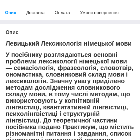
Опис
Доставка
Оплата
Умови повернення
Опис
Левицький Лексикологія німецької мови
У посібнику розглядаються основні
проблеми лексикології німецької мови
— семасіологія, фразеологія, словотвір,
ономастика, словниковий склад мови і
лексикологія. Значну увагу приділено
методам дослідження словникового
складу мови, в тому числі методам, що
використовують у когнітивній
лінгвістиці, квантитативній лінгвістиці,
психолінгвістиці і структурній
лінгвістиці. До теоретичної частини
посібника подано Практикум, що містить
різноманітні питання і завдання, список