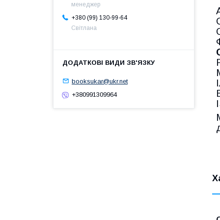
менеджер
+380 (99) 130-99-64
Світлана
booksukar@ukr.net
+380991309964
Х