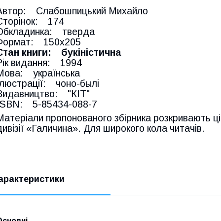
Автор: Слабошпицький Михайло
Сторінок: 174
Обкладинка: тверда
Формат: 150х205
Стан книги: букіністична
Рік видання: 1994
Мова: українська
Ілюстрації: чоно-былі
Видавництво: "КІТ"
ISBN: 5-85434-088-7
Матеріали пропонованого збірника розкривають ціка
дивізії «Галичина». Для широкого кола читачів.
арактеристики
Основні