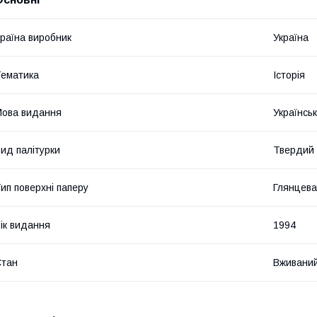
раїна виробник
Україна
ематика
Історія
ова видання
Українсь
ид палітурки
Твердий
ип поверхні паперу
Глянцева
ік видання
1994
Стан
Вживани