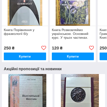
Книга Порівняння у
Книга Розмовляймо
Книг
фразеології б/у
українською. Основний
Грам
курс. У трьох частинах.
Книг
Частина перша
250
120
250
₴
₴
Купити
Купити
Акційні пропозиції та новинки