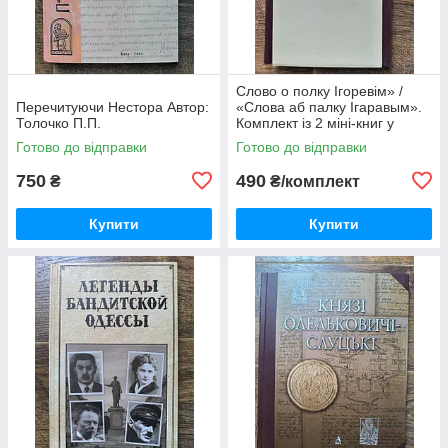
Слово о полку Ігоревім» /
Перечитуючи Нестора Автор:
«Слова аб палку Ігаравым».
Толочко П.П.
Комплект із 2 міні-книг у
футлярі
Готово до відправки
Готово до відправки
750
490
₴
₴/комплект
Купити
Купити