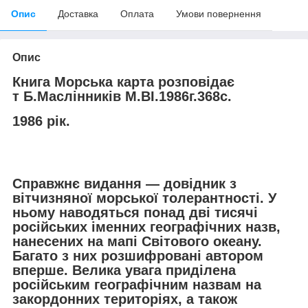
Опис
Доставка
Оплата
Умови повернення
Опис
Книга Морська карта розповідає
т Б.Маслінників М.ВІ.1986г.368с.
1986 рік.
Справжнє видання — довідник з
вітчизняної морської толерантності. У
ньому наводяться понад дві тисячі
російських іменних географічних назв,
нанесених на мапі Світового океану.
Багато з них розшифровані автором
вперше. Велика увага приділена
російським географічним назвам на
закордонних територіях, а також