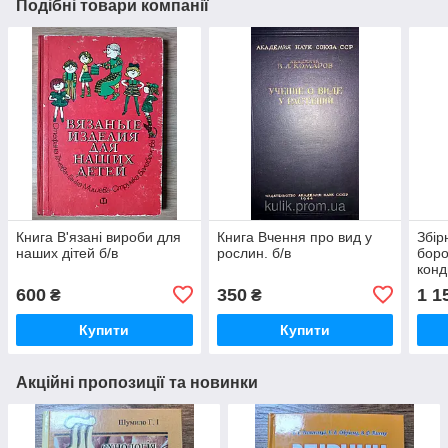
Подібні товари компанії
Книга В'язані вироби для
Книга Вчення про вид у
Збір
наших дітей б/в
рослин. б/в
бор
конд
виро
600
350
1 1
₴
₴
гром
Б/У
Купити
Купити
Акційні пропозиції та новинки