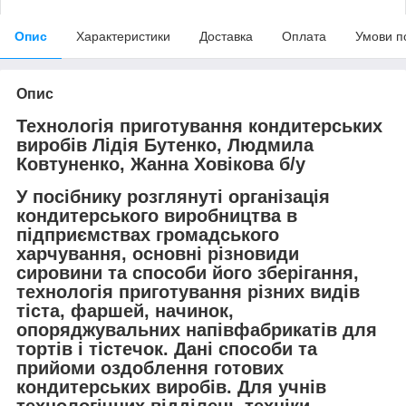
Опис
Характеристики
Доставка
Оплата
Умови п
Опис
Технологія приготування кондитерських
виробів Лідія Бутенко, Людмила
Ковтуненко, Жанна Ховікова б/у
У посібнику розглянуті організація
кондитерського виробництва в
підприємствах громадського
харчування, основні різновиди
сировини та способи його зберігання,
технологія приготування різних видів
тіста, фаршей, начинок,
опоряджувальних напівфабрикатів для
тортів і тістечок. Дані способи та
прийоми оздоблення готових
кондитерських виробів. Для учнів