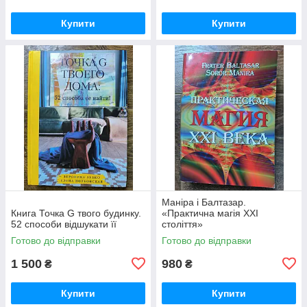
Купити
Купити
Маніра і Балтазар.
Книга Точка G твого будинку.
«Практична магія XXI
52 способи відшукати її
століття»
Готово до відправки
Готово до відправки
1 500
980
₴
₴
Купити
Купити