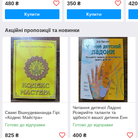
480
350
420
₴
₴
Купити
Купити
Акційні пропозиції та новинки
Читання дитячої Ладоні.
Свамі Вішнудевананда Гірі.
Розкрийте таланти та
«Кодекс Майстра»
здібності вашої дитини.Енн
Хасет.
Готово до відправки
Готово до відправки
825
400
₴
₴