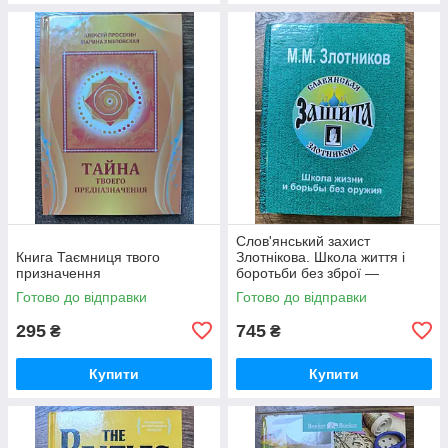
Слов'янський захист
Книга Таємниця твого
Злотнікова. Школа життя і
призначення
боротьби без зброї —
практичний посібник
Готово до відправки
Готово до відправки
295
745
₴
₴
Купити
Купити