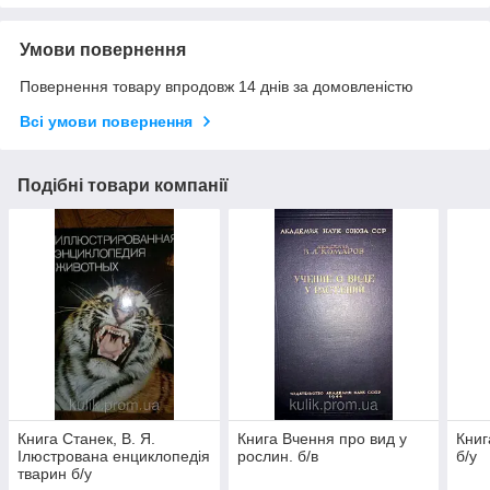
Умови повернення
Повернення товару впродовж 14 днів за домовленістю
Всі умови повернення
Подібні товари компанії
Книга Станек, В. Я.
Книга Вчення про вид у
Книг
Ілюстрована енциклопедія
рослин. б/в
б/у
тварин б/у