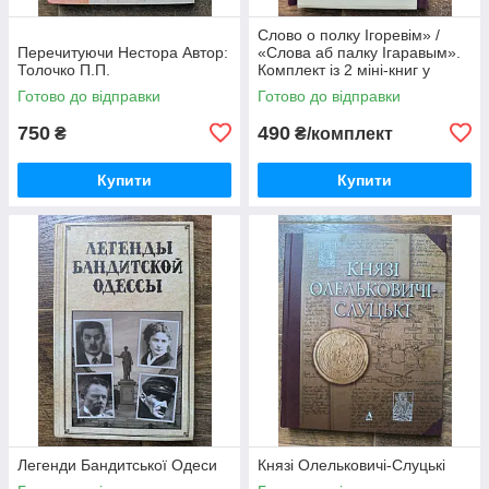
Слово о полку Ігоревім» /
Перечитуючи Нестора Автор:
«Слова аб палку Ігаравым».
Толочко П.П.
Комплект із 2 міні-книг у
футлярі
Готово до відправки
Готово до відправки
750
490
₴
₴/комплект
Купити
Купити
Легенди Бандитської Одеси
Князі Олельковичі-Слуцькі