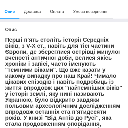
Опис
Доставка
Оплата
Умови повернення
Опис
Перші п'ять століть історії Середніх
віків, з V-Х ст., навіть для тієї частини
Європи, де збереглися острівці минулої
вченості античної доби, велися якісь
хроніки і запісі, часто іменують
"темними віками". Що вже казати у
иакому випадку про наш Край! Чимало
цікавих епізодів і навіть подробиць із
життя впродовж цих "найтемніших віків"
у історії землі, яку нині називають
Україною, було відкрито завдяки
польовим археологічним дослідженням
впродовж останніх ста п'ятидесяти
років. У книзі "Від Антів до Русі", яка
стала продовженням оповідання,