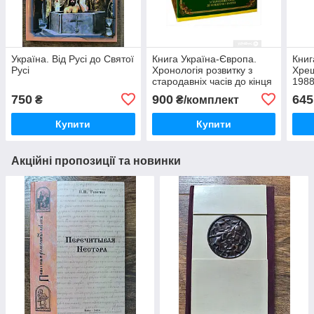
Україна. Від Русі до Святої
Книга Україна-Європа.
Книг
Русі
Хронологія розвитку з
Хрещ
стародавніх часів до кінця
198
XVIII століття (комплект з
750
900
645
₴
₴/комплект
3 книг)
Купити
Купити
Акційні пропозиції та новинки