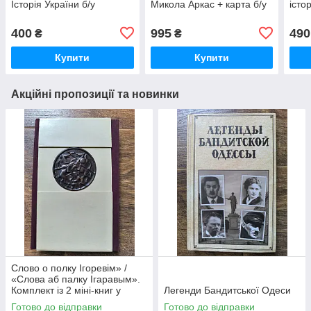
Історія України б/у
Микола Аркас + карта б/у
істо
400
995
490
₴
₴
Купити
Купити
Акційні пропозиції та новинки
Слово о полку Ігоревім» /
«Слова аб палку Ігаравым».
Комплект із 2 міні-книг у
Легенди Бандитської Одеси
футлярі
Готово до відправки
Готово до відправки