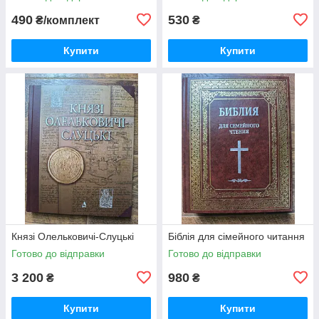
490
530
₴/комплект
₴
Купити
Купити
Князі Олельковичі-Слуцькі
Біблія для сімейного читання
Готово до відправки
Готово до відправки
3 200
980
₴
₴
Купити
Купити