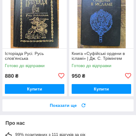
Історіада Русі. Русь
Книга «Суфійські ордени в
слов'янська
ісламі» | Дж. С. Трімінгем
Готово до відправки
Готово до відправки
880
950
₴
₴
Купити
Купити
Показати ще
Про нас
99% позитивних з 111 відгуків за рік