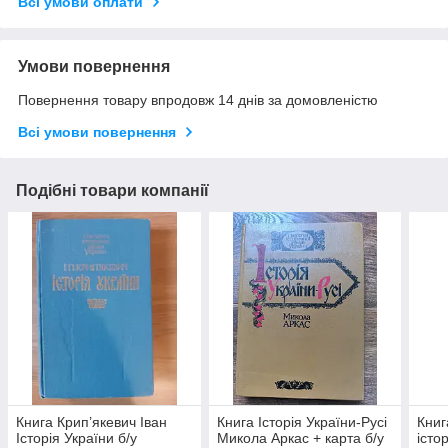
Всі умови оплати
Умови повернення
Повернення товару впродовж 14 днів за домовленістю
Всі умови повернення
Подібні товари компанії
Книга Крип’якевич Іван
Книга Історія України-Русі
Книг
Історія України б/у
Микола Аркас + карта б/у
істо