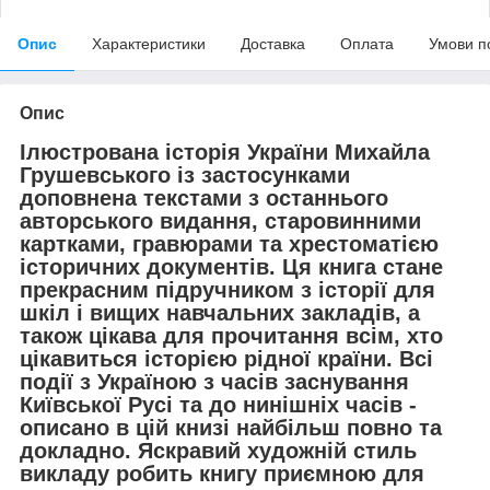
Опис
Характеристики
Доставка
Оплата
Умови п
Опис
Ілюстрована історія України Михайла
Грушевського із застосунками
доповнена текстами з останнього
авторського видання, старовинними
картками, гравюрами та хрестоматією
історичних документів. Ця книга стане
прекрасним підручником з історії для
шкіл і вищих навчальних закладів, а
також цікава для прочитання всім, хто
цікавиться історією рідної країни. Всі
події з Україною з часів заснування
Київської Русі та до нинішніх часів -
описано в цій книзі найбільш повно та
докладно. Яскравий художній стиль
викладу робить книгу приємною для