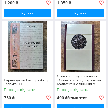
1 200
1 350
₴
₴
Купити
Купити
Слово о полку Ігоревім» /
Перечитуючи Нестора Автор:
«Слова аб палку Ігаравым».
Толочко П.П.
Комплект із 2 міні-книг у
футлярі
Готово до відправки
Готово до відправки
750
490
₴
₴/комплект