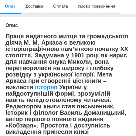
Опис
Доставка
Оплата
Умови повернення
Опис
Праця видатного митця та громадського
діяча М. М. Аркаса є великою
історіографічною пам’яткою початку ХХ
століття. Задумана у 1901 році як нарис
для навчання онука Миколи, вона
перетворилася на широку і глибоку
розвідку з української історії. Мета
Аркаса при створенні цієї книги –
викласти
історію
України у
найдоступнішій формі, зрозумілій
навіть непідготовленому читачеві.
Редактором книги став письменник,
історик і філолог Василь Доманицький,
автор першого повного видання
«Кобзаря». Простота і доступність
викладення принесли книзі