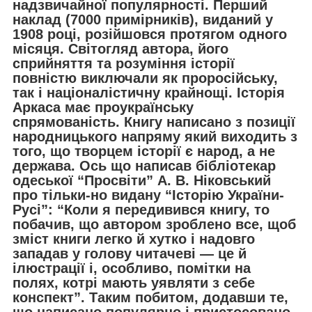
надзвичайної популярності. Перший
наклад (7000 примірників), виданий у
1908 році, розійшовся протягом одного
місяця. Світогляд автора, його
сприйняття та розуміння історії
повністю виключали як проросійську,
так і націоналістичну крайнощі. Історія
Аркаса має проукраїнську
спрямованість. Книгу написано з позиції
народницького напряму який виходить з
того, що творцем історії є народ, а не
держава. Ось що написав бібліотекар
одеської “Просвіти” А. В. Ніковський
про тільки-но видану “Історію України-
Русі”: “Коли я передивився книгу, то
побачив, що автором зроблено все, щоб
зміст книги легко й хутко і надовго
западав у голову читачеві — це й
ілюстрації і, особливо, помітки на
полях, котрі мають уявляти з себе
конспект”. Таким побитом, додавши те,
що написано популярно і пристосовано