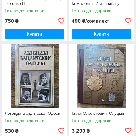
Толочко П.П.
Комплект із 2 міні-книг у
футлярі
Готово до відправки
Готово до відправки
750
490
₴
₴/комплект
Купити
Купити
Легенди Бандитської Одеси
Князі Олельковичі-Слуцькі
Готово до відправки
Готово до відправки
530
3 200
₴
₴