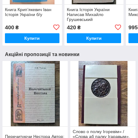
Книга Крип’якевич Іван
Книга Історія України
Книг
Історія України б/у
Написав Михайло
Мико
Грушевський
400
420
995
₴
₴
Купити
Купити
Акційні пропозиції та новинки
Слово о полку Ігоревім» /
Перечитуючи Нестора Автор:
«Слова аб палку Ігаравым».