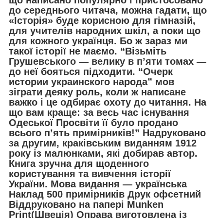
до середнього читача, можна гадати, що
«Історія» буде корисною для гімназій,
для учителів народних шкіл, а поки що
для кожного українця. Бо ж зараз ми
такої історії не маємо. “Візьміть
Грушевського — велику в п’яти томах —
до неї бояться підходити. “Очерк
истории украинского народа” мов
зіграти деяку роль, коли ж написане
важко і це одбирає охоту до читання. На
що вам краще: за весь час існування
Одеської Просвіти її було продано
всього п’ять примірників!” Надруковано
за другим, краківським виданням 1912
року із малюнками, які добирав автор.
Книга зручна для щоденного
користування та вивчення історії
України. Мова видання — українська
Наклад 500 примірників Друк офсетний
Віддруковано на папері Munken
Print(Швеція) Оправа виготовлена із