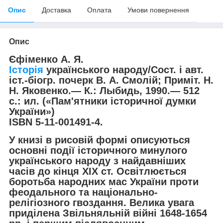
Опис
Доставка
Оплата
Умови повернення
Опис
Єфіменко А. Я.
Історія
українського народу/Сост. і авт.
іст.-біогр. почерк В. А. Смолій; Приміт. Н.
Н. Яковенко.— К.: Лыбидь, 1990.— 512
с.: ил. («Пам'ятники історичної думки
України»)
ISBN 5-11-001491-4.
У книзі в рисовій формі описуються
основні події історичного минулого
українського народу з найдавніших
часів до кінця XIX ст. Освітлюється
боротьба народних мас України проти
феодального та національно-
релігіозного гвоздання. Велика увага
приділена Звільняльній війні 1648-1654