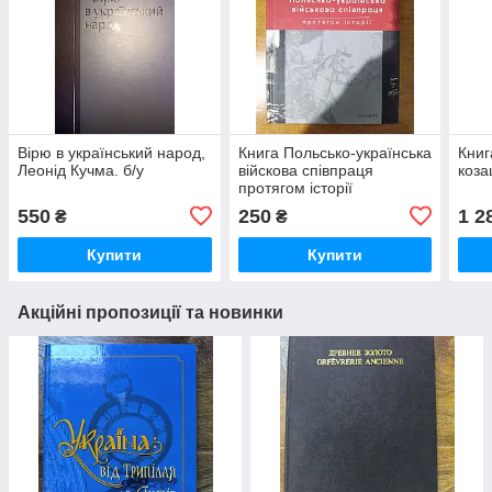
Вірю в український народ,
Книга Польсько-українська
Книг
Леонід Кучма. б/у
війскова співпраця
коза
протягом історії
550
250
1 2
₴
₴
Купити
Купити
Акційні пропозиції та новинки