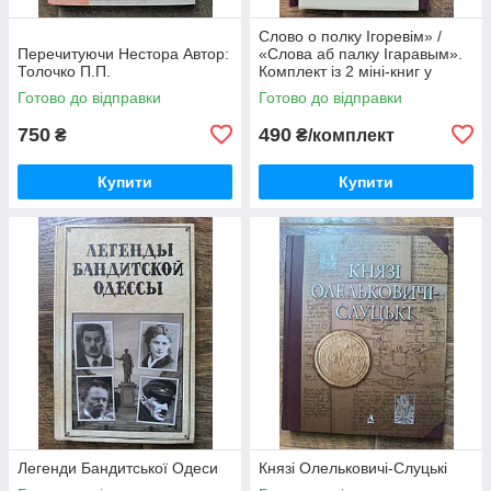
Слово о полку Ігоревім» /
Перечитуючи Нестора Автор:
«Слова аб палку Ігаравым».
Толочко П.П.
Комплект із 2 міні-книг у
футлярі
Готово до відправки
Готово до відправки
750
490
₴
₴/комплект
Купити
Купити
Легенди Бандитської Одеси
Князі Олельковичі-Слуцькі