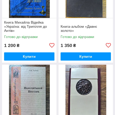
Книга Михайла Відейка
«Україна: від Трипілля до
Книга-альбом «Давнє
Антів»
золото»
Готово до відправки
Готово до відправки
1 200
1 350
₴
₴
Купити
Купити