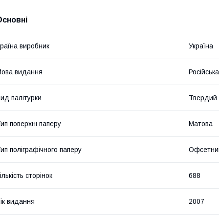
Основні
раїна виробник
Україна
ова видання
Російська
ид палітурки
Твердий
ип поверхні паперу
Матова
ип поліграфічного паперу
Офсетни
ількість сторінок
688
ік видання
2007