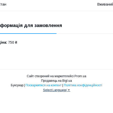
Стан
Вживани
нформація для замовлення
іна:
750 ₴
Сайт створений на маркетплейсі
Prom.ua
Продавець на Bigl.ua
Буксукар |
Поскаржитися на контент
|
Політика конфіденційності
Select Language
▼