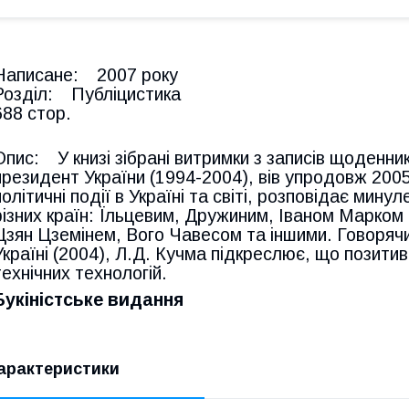
Написане: 2007 року
Розділ: Публіцистика
688 стор.
Опис: У книзі зібрані витримки з записів щоденник
президент України (1994-2004), вів упродовж 2005-
політичні події в Україні та світі, розповідає мину
різних країн: Їльцевим, Дружиним, Іваном Марком 
Цзян Цземінем, Вого Чавесом та іншими. Говоряч
Україні (2004), Л.Д. Кучма підкреслює, що позитив
технічних технологій.
Букіністське видання
арактеристики