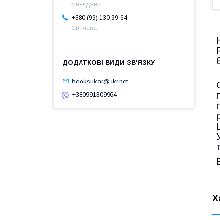
менеджер
+380 (99) 130-99-64
Світлана
booksukar@ukr.net
+380991309964
Х