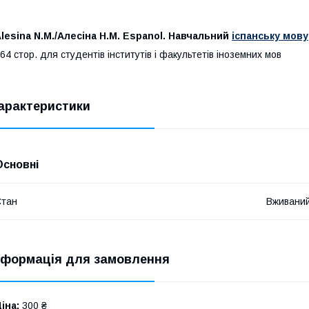
lesina N.M./Алесіна Н.М. Espanol. Навчальний
іспанську мову
64 стор. для студентів інститутів і факультетів іноземних мов
арактеристики
Основні
Стан
Вживани
нформація для замовлення
іна:
300 ₴