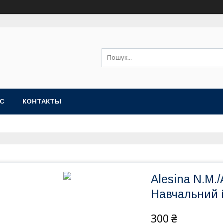
АС
КОНТАКТЫ
Alesina N.M./
Навчальний і
300 ₴