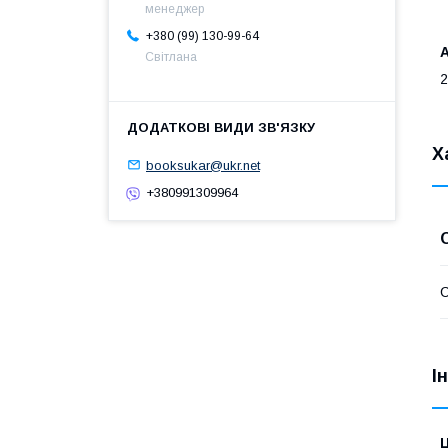
менеджер
+380 (99) 130-99-64
A
Світлана
2
Х
booksukar@ukr.net
+380991309964
І
Ц