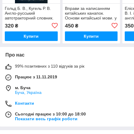
Гольд Б. В., Кугель Р. В.
Вправи за написанням
Еліс
Англо-русський
китайських канапок.
В. І.
автотракторний словник.
Основи китайської мови. у
англ
2 частинах
слов
320
450
350
₴
₴
Купити
Купити
Про нас
99% позитивних з 110 відгуків за рік
Працює з 11.11.2019
м. Буча
Буча, Україна
Контакти
Сьогодні працює з 10:00 до 18:00
Показати весь графік роботи