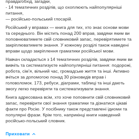
правда/обхід, загадки,
- 14 тематичних розділів, що охоплюють найпопулярніші
питання,
— російсько-польський глосарій.
Російський у вправах — книга для тих, хто знає основи мови
та середнього. Він містить понад 200 вправ, завдяки яким ви
поповнюватимете свій словниковий запас, перевірятимете та
закріплюватимете знання. У кожному розділі також наведені
вправи щодо закріплення граматики російської мови.
Навчач складається з 14 тематичних розділів, завдяки яким ви
вивчіть та систематизуєте найпопулярніші питання: подорожі,
робота, сім'я, вільний час, громадське життя та інші. Активно
вчіться за допомогою понад 30 різновидів вправ і
головоломок. 173, ребуси, діаграми, таблиці та інші дають
змогу легко перевіряти та систематизувати знання.
Книга адресована всім, хто хоче поповнити свій словниковий
запас, перевірити свої знання граматики та дізнатися цікаві
факти про Росію. У посібнику також представлені ідиоми та
популярні фрази. Крім того, наприкінці книги наведений
російсько-польський словник.
Приховати