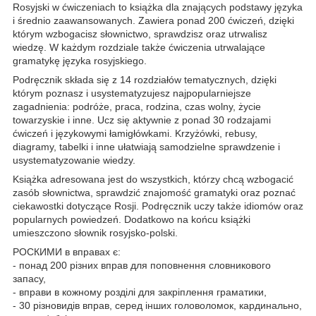
Rosyjski w ćwiczeniach to książka dla znających podstawy języka
i średnio zaawansowanych. Zawiera ponad 200 ćwiczeń, dzięki
którym wzbogacisz słownictwo, sprawdzisz oraz utrwalisz
wiedzę. W każdym rozdziale także ćwiczenia utrwalające
gramatykę języka rosyjskiego.
Podręcznik składa się z 14 rozdziałów tematycznych, dzięki
którym poznasz i usystematyzujesz najpopularniejsze
zagadnienia: podróże, praca, rodzina, czas wolny, życie
towarzyskie i inne. Ucz się aktywnie z ponad 30 rodzajami
ćwiczeń i językowymi łamigłówkami. Krzyżówki, rebusy,
diagramy, tabelki i inne ułatwiają samodzielne sprawdzenie i
usystematyzowanie wiedzy.
Książka adresowana jest do wszystkich, którzy chcą wzbogacić
zasób słownictwa, sprawdzić znajomość gramatyki oraz poznać
ciekawostki dotyczące Rosji. Podręcznik uczy także idiomów oraz
popularnych powiedzeń. Dodatkowo na końcu książki
umieszczono słownik rosyjsko-polski.
РОСКИМИ в вправах є:
- понад 200 різних вправ для поповнення словникового
запасу,
- вправи в кожному розділі для закріплення граматики,
- 30 різновидів вправ, серед інших головоломок, кардинально,