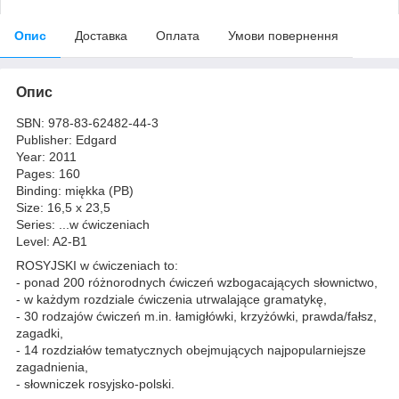
Опис
Доставка
Оплата
Умови повернення
Опис
SBN: 978-83-62482-44-3
Publisher: Edgard
Year: 2011
Pages: 160
Binding: miękka (PB)
Size: 16,5 x 23,5
Series: ...w ćwiczeniach
Level: A2-B1
ROSYJSKI w ćwiczeniach to:
- ponad 200 różnorodnych ćwiczeń wzbogacających słownictwo,
- w każdym rozdziale ćwiczenia utrwalające gramatykę,
- 30 rodzajów ćwiczeń m.in. łamigłówki, krzyżówki, prawda/fałsz,
zagadki,
- 14 rozdziałów tematycznych obejmujących najpopularniejsze
zagadnienia,
- słowniczek rosyjsko-polski.