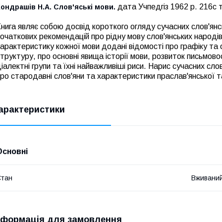
дата Учпедгіз 1962 р. 216с 
ондрашів Н.А. Слов'яські мови.
нига являє собою досвід короткого огляду сучасних слов'янс
очаткових рекомендацій про рідну мову слов'янських народів 
арактеристику кожної мови додані відомості про графіку та
труктуру, про основні явища історії мови, розвиток письмовос
іалектні групи та їхні найважливіші риси. Нарис сучасних сло
ро стародавні слов'яни та характеристики праслав'янської т
арактеристики
Основні
Стан
Вживани
нформація для замовлення