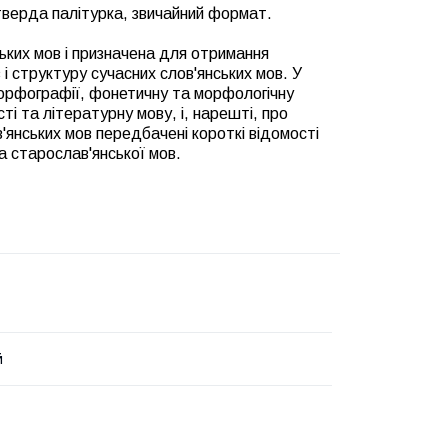
тверда палітурка, звичайний формат.
ьких мов і призначена для отримання
і структуру сучасних слов'янських мов. У
 орфографії, фонетичну та морфологічну
ті та літературну мову, і, нарешті, про
в'янських мов передбачені короткі відомості
а старослав'янської мов.
й