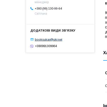
менеджер
К
+380 (99) 130-99-64
К
Світлана
п
х
с
д
п
booksukar@ukr.net
+380991309964
Х
І