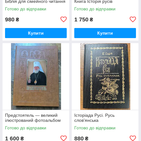
Біблія для сімейного читання
Книга Історія русiв
Готово до відправки
Готово до відправки
980
1 750
₴
₴
Купити
Купити
Предстоятель — великий
Історіада Русі. Русь
ілюстрований фотоальбом
слов'янська
Готово до відправки
Готово до відправки
1 600
880
₴
₴