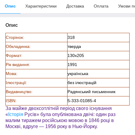
Опис
Характеристики
Доставка
Оплата
Умови п
Опис
Сторінок:
318
Обкладинка:
тверда
Формат:
130х205
Рік видання:
1991
Мова:
українська
Ілюстрації:
без ілюстрацій
Видавництво:
Радянський письменник
ISBN:
5-333-01085-4
За майже двохсотлітній період свого існування
«
Історія
Русів» була опублікована двічі: один раз
малим тиражем російською мовою в 1846 році в
Москві, вдруге — 1956 року в Нью-Йорку.