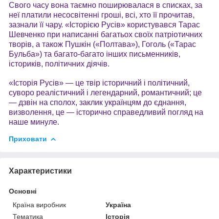
Свого часу вона таємно поширювалася в списках, за
неї платили несосвітенні гроші, всі, хто її прочитав,
зазнали її чару. «Історією Русів» користувався Тарас
Шевченко при написанні багатьох своїх патріотичних
творів, а також Пушкін («Полтава»), Гоголь («Тарас
Бульба») та багато-багато інших письменників,
істориків, політичних діячів.
«Історія Русів» — це твір історичний і політичний,
суворо реалістичний і легендарний, романтичний; це
— дзвін на сполох, заклик українцям до єднання,
визволення, це — історично справедливий погляд на
наше минуле.
Приховати
Характеристики
Основні
Країна виробник
Україна
Тематика
Історія