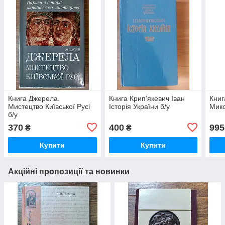
Книга Джерела.
Книга Крип’якевич Іван
Книг
Мистецтво Київської Русі
Історія України б/у
Мико
б/у
370
400
995
₴
₴
Купити
Купити
Акційні пропозиції та новинки