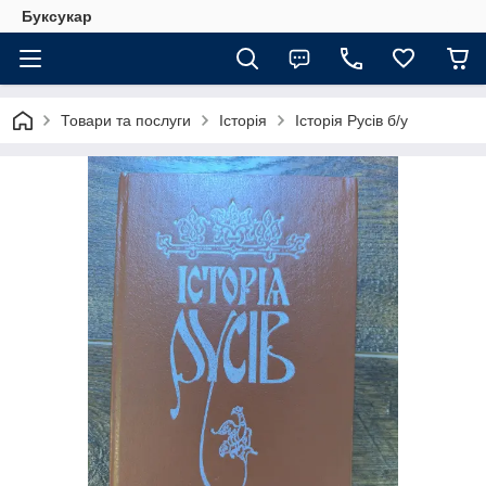
Буксукар
Товари та послуги
Історія
Історія Русів б/у