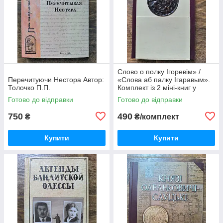
Слово о полку Ігоревім» /
Перечитуючи Нестора Автор:
«Слова аб палку Ігаравым».
Толочко П.П.
Комплект із 2 міні-книг у
футлярі
Готово до відправки
Готово до відправки
750
490
₴
₴/комплект
Купити
Купити