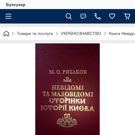
Буксукар
Товари та послуги
УКРАЇНОЗНАВСТВО
Книга Невідом