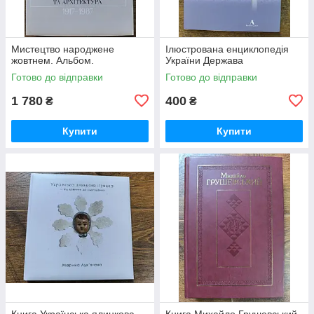
Мистецтво народжене
Ілюстрована енциклопедія
жовтнем. Альбом.
України Держава
Готово до відправки
Готово до відправки
1 780
400
₴
₴
Купити
Купити
Книга Українська ялинкова
Книга Михайло Грушевський.