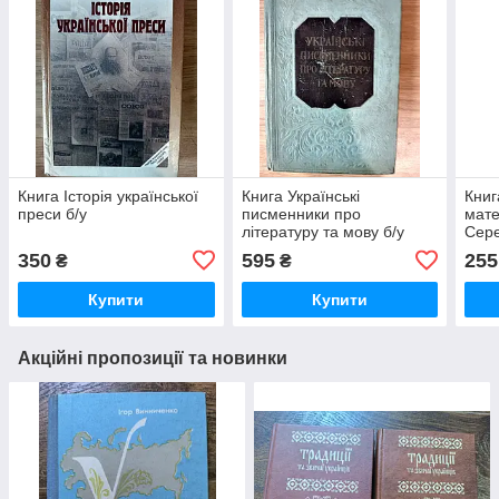
Книга Історія української
Книга Українські
Книг
преси б/у
писменники про
мате
літературу та мову б/у
Сере
350
595
255
₴
₴
Купити
Купити
Акційні пропозиції та новинки