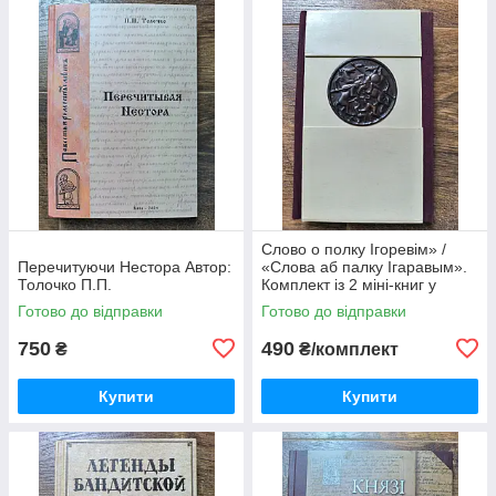
Слово о полку Ігоревім» /
Перечитуючи Нестора Автор:
«Слова аб палку Ігаравым».
Толочко П.П.
Комплект із 2 міні-книг у
футлярі
Готово до відправки
Готово до відправки
750
490
₴
₴/комплект
Купити
Купити