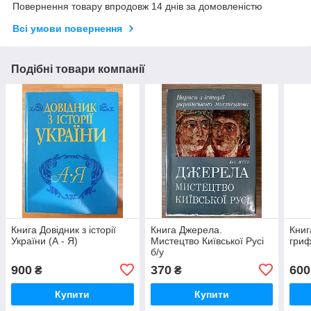
Повернення товару впродовж 14 днів за домовленістю
Всі умови повернення
Подібні товари компанії
Книга Довідник з історії
Книга Джерела.
Книг
України (А - Я)
Мистецтво Київської Русі
гри
б/у
900
370
600
₴
₴
Купити
Купити