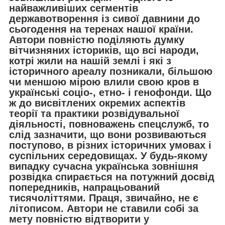
найважливіших сегментів
державотворення із сивої давнини до
сьогодення на теренах нашої країни.
Автори повністю поділяють думку
вітчизняних істориків, що всі народи,
котрі жили на нашій землі і які з
історичного ареалу позникали, більшою
чи меншою мірою влили свою кров в
українські соціо-, етно- і генофонди. Що
ж до висвітлених окремих аспектів
теорії та практики розвідувальної
діяльності, повноважень спецслужб, то
слід зазначити, що вони розвиваються
поступово, в різних історичних умовах і
суспільних середовищах. У будь-якому
випадку сучасна українська зовнішня
розвідка спирається на потужний досвід
попередників, напрацьований
тисячоліттями. Праця, звичайно, не є
літописом. Автори не ставили собі за
мету повністю відтворити у