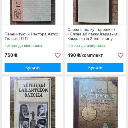
Слово о полку Ігоревім» /
Перечитуючи Нестора Автор:
«Слова аб палку Ігаравым».
Толочко П.П.
Комплект із 2 міні-книг у
футлярі
Готово до відправки
Готово до відправки
750
490
₴
₴/комплект
Купити
Купити