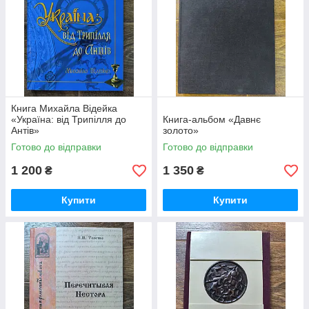
Книга Михайла Відейка
«Україна: від Трипілля до
Книга-альбом «Давнє
Антів»
золото»
Готово до відправки
Готово до відправки
1 200
1 350
₴
₴
Купити
Купити