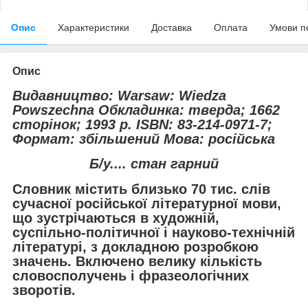
Опис
Характеристики
Доставка
Оплата
Умови п
Опис
Видавництво: Warsaw: Wiedza
Powszechna Обкладинка: тверда; 1662
сторінок; 1993 р. ISBN: 83-214-0971-7;
Формат: збільшений Мова: російська
Б/у.... стан гарний
Словник містить близько 70 тис. слів
сучасної російської літературної мови,
що зустрічаються в художній,
суспільно-політичної і науково-технічній
літературі, з докладною розробкою
значень. Включено велику кількість
словосполучень і фразеологічних
зворотів.