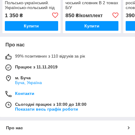
Польсько-український.
чоський словник В 2 томах
росі
Українсько-польський під
Б/У
слов
заг. ред. Вячеслава
1 350
850
390
₴
₴/комплект
Бусела Б/У
Купити
Купити
Про нас
99% позитивних з 110 відгуків за рік
Працює з 11.11.2019
м. Буча
Буча, Україна
Контакти
Сьогодні працює з 10:00 до 18:00
Показати весь графік роботи
Про нас