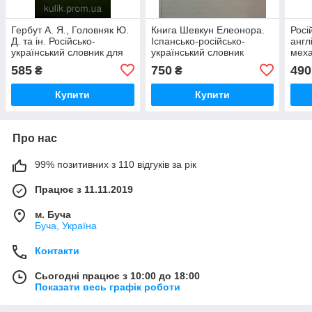
Гербут А. Я., Головняк Ю.
Книга Шевкун Елеонора.
Росі
Д. та ін. Російсько-
Іспансько-російсько-
англ
український словник для
український словник
меха
працівників цукрової
граматичних лексем.
585
750
490
₴
₴
промисловості.
Купити
Купити
Про нас
99% позитивних з 110 відгуків за рік
Працює з 11.11.2019
м. Буча
Буча, Україна
Контакти
Сьогодні працює з 10:00 до 18:00
Показати весь графік роботи