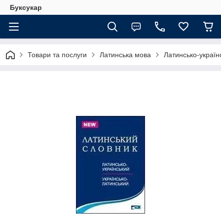
Буксукар
Товари та послуги
Латинська мова
Латинсько-україн