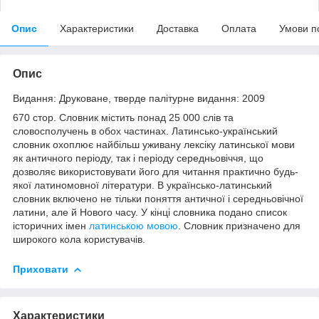
Опис
Характеристики
Доставка
Оплата
Умови п
Опис
Видання: Друковане, тверде палітурне видання: 2009
670 стор. Словник містить понад 25 000 слів та
словосполучень в обох частинах. Латинсько-український
словник охоплює найбільш уживану лексіку латинської мови
як античного періоду, так і періоду середньовіччя, що
дозволяє використовувати його для читання практично будь-
якої латиномовної літератури. В українсько-латинський
словник включено не тільки поняття античної і середньовічної
латини, але й Нового часу. У кінці словника подано список
історичних імен
латинською мовою
. Словник призначено для
широкого кола користувачів.
Приховати
Характеристики