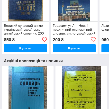
Великий сучасний англо-
Герасимчук Л. - Новий
Лати
український українсько-
практичний економічний
слов
англійський словник. 200
словник англо-український
000
українсько-англійський 30
850
200
960
₴
₴
000 термінів
Купити
Купити
Акційні пропозиції та новинки