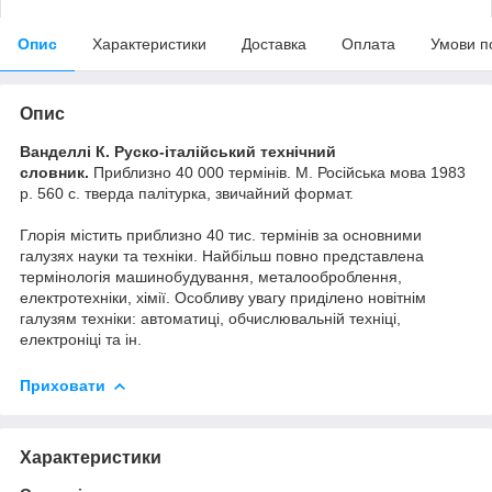
Опис
Характеристики
Доставка
Оплата
Умови п
Опис
Ванделлі К. Руско-італійський технічний
словник.
Приблизно 40 000 термінів. М. Російська мова 1983
р. 560 с. тверда палітурка, звичайний формат.
Глорія містить приблизно 40 тис. термінів за основними
галузях науки та техніки. Найбільш повно представлена
термінологія машинобудування, металооброблення,
електротехніки, хімії. Особливу увагу приділено новітнім
галузям техніки: автоматиці, обчислювальній техніці,
електроніці та ін.
Приховати
Характеристики