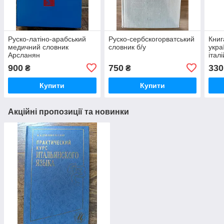
Руско-латіно-арабський
Руско-сербскогорватський
Книг
медичний словник
словник б/у
укра
Арсланян
італ
слів
900
750
330
₴
₴
Купити
Купити
Акційні пропозиції та новинки