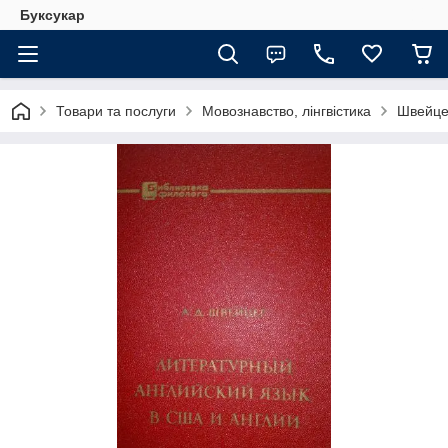
Буксукар
Товари та послуги
Мовознавство, лінгвістика
Швейцер