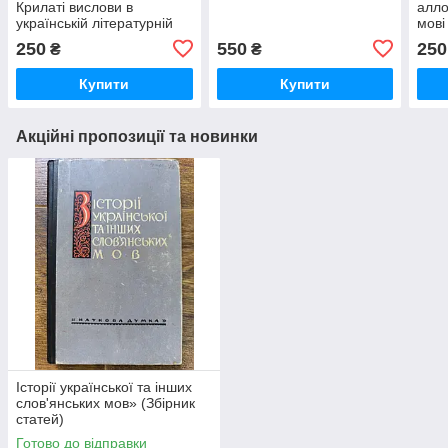
Крилаті вислови в
алло
українській літературній
мові
мові
250
550
250
₴
₴
Купити
Купити
Акційні пропозиції та новинки
Історії української та інших
слов'янських мов» (Збірник
статей)
Готово до відправки