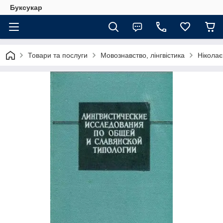
Буксукар
Товари та послуги
Мовознавство, лінгвістика
Ніколає