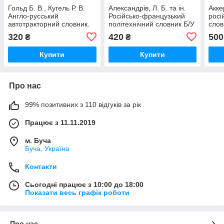
Гольд Б. В., Кугель Р. В.
Александрів, Л. Б. та ін.
Акке
Англо-русський
Російсько-французький
росі
автотракторний словник.
політехнічний словник Б/У
слов
320
420
500
₴
₴
Купити
Купити
Про нас
99% позитивних з 110 відгуків за рік
Працює з 11.11.2019
м. Буча
Буча, Україна
Контакти
Сьогодні працює з 10:00 до 18:00
Показати весь графік роботи
Про нас