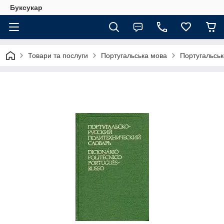
Буксукар
Товари та послуги
Португальська мова
Португальськ