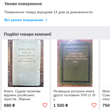
Умови повернення
Повернення товару впродовж 14 днів за домовленістю
Всі умови повернення
Подібні товари компанії
Книга. Судові промови
Лохвицька ратушна книга
Мик
відомих російських
другої половини XVII ст. б/
Сумц
юристів. Збірник.
у
опис
Є.М.Ворожейкін
мате
680
1 500
750
₴
₴
фон