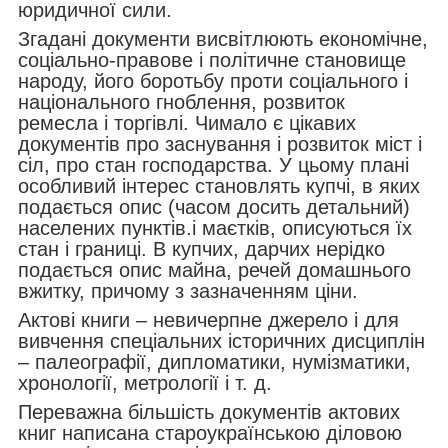
юридичної сили.
Згадані документи висвітлюють економічне,
соціально-правове і політичне становище
народу, його боротьбу проти соціального і
національного гноблення, розвиток
ремесла і торгівлі. Чимало є цікавих
документів про заснування і розвиток міст і
сіл, про стан господарства. У цьому плані
особливий інтерес становлять купчі, в яких
подається опис (часом досить детальний)
населених пунктів.і маєтків, описуються їх
стан і границі. В купчих, дарчих нерідко
подається опис майна, речей домашнього
вжитку, причому з зазначенням ціни.
Актові книги – невичерпне джерело і для
вивчення спеціальних історичних дисциплін
– палеографії, дипломатики, нумізматики,
хронології, метрології і т. д.
Переважна більшість документів актових
книг написана староукраїнською діловою