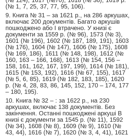
(№ 1, 7, 25, 37, 77, 95, 106).
9. Книга № 31 – за 1621 р., на 286 аркушах,
включає 200 документів. Багато аркушів
пошкоджено або І втрачено. У книзі є
документи за 1559 р. (№ 96), 1573 (№ 3),
1601 (№ 196), 1602 (№ 187, 189, 191), 1603
(№ 176), 1604 (№ 147), 1606 (№ 175), 1608
(№ 169, 186), 1611 (№ 148, 198), 1612 (№
160, 163 – 166, 168), 1613 (№ 154, 156 –
158, 161, 162, 167, 197, 199), 1614 (№ 181),
1615 (№ 153, 192), 1616 (№ 67, 155), 1617
(№ 5, 6, 85), 1619 (№ 182, 183, 185), 1620
р. (№ 4, 28, 83, 86, 145, 152, 170 – 174, 177
– 180, 195).
10. Книга № 32 – : за 1622 р., на 230
аркушах, включає 138 документів. Без
закінчення. Останні пошкоджені аркуші В
книзі є документи за 1545 р. (№ 11), 1592
(№ 34), 1608 (№ 8), 1609 (№ 9), 1610 (№
43, 44), 1616 (№ 7), 1620 (№ 3, 4, 41), 1621