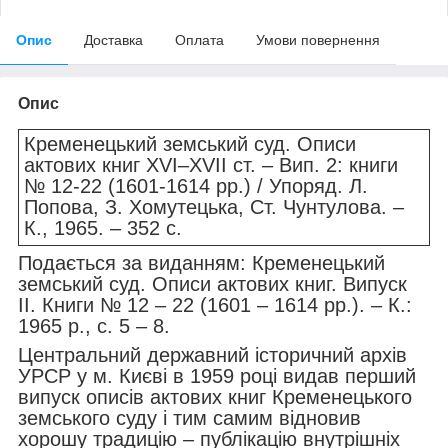
Опис
Доставка
Оплата
Умови повернення
Опис
Кременецький земський суд. Описи
актових книг ХVІ–ХVІІ ст. – Вип. 2: книги
№ 12-22 (1601-1614 рр.) / Упоряд. Л.
Попова, З. Хомутецька, Ст. Чунтулова. –
К., 1965. – 352 с.
Подається за виданням
: Кременецький
земський суд. Описи актових книг. Випуск
ІІ. Книги № 12 – 22 (1601 – 1614 рр.). – К.:
1965 р., с. 5 – 8.
Центральний державний історичний архів
УРСР у м. Києві в 1959 році видав перший
випуск описів актових книг Кременецького
земського суду і тим самим відновив
хорошу традицію – публікацію внутрішніх