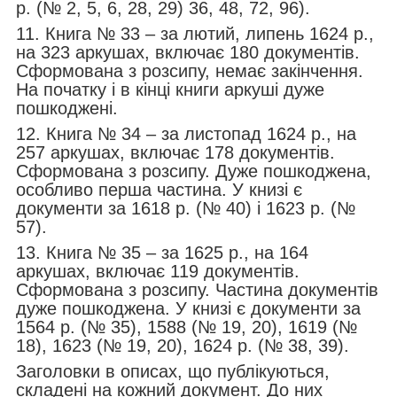
р. (№ 2, 5, 6, 28, 29) 36, 48, 72, 96).
11. Книга № 33 – за лютий, липень 1624 р.,
на 323 аркушах, включає 180 документів.
Сформована з розсипу, немає закінчення.
На початку і в кінці книги аркуші дуже
пошкоджені.
12. Книга № 34 – за листопад 1624 р., на
257 аркушах, включає 178 документів.
Сформована з розсипу. Дуже пошкоджена,
особливо перша частина. У книзі є
документи за 1618 р. (№ 40) і 1623 р. (№
57).
13. Книга № 35 – за 1625 р., на 164
аркушах, включає 119 документів.
Сформована з розсипу. Частина документів
дуже пошкоджена. У книзі є документи за
1564 р. (№ 35), 1588 (№ 19, 20), 1619 (№
18), 1623 (№ 19, 20), 1624 р. (№ 38, 39).
Заголовки в описах, що публікуються,
складені на кожний документ. До них