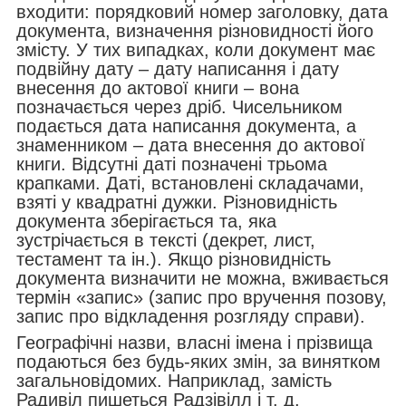
входити: порядковий номер заголовку, дата
документа, визначення різновидності його
змісту. У тих випадках, коли документ має
подвійну дату – дату написання і дату
внесення до актової книги – вона
позначається через дріб. Чисельником
подається дата написання документа, а
знаменником – дата внесення до актової
книги. Відсутні даті позначені трьома
крапками. Даті, встановлені складачами,
взяті у квадратні дужки. Різновидність
документа зберігається та, яка
зустрічається в тексті (декрет, лист,
тестамент та ін.). Якщо різновидність
документа визначити не можна, вживається
термін «запис» (запис про вручення позову,
запис про відкладення розгляду справи).
Географічні назви, власні імена і прізвища
подаються без будь-яких змін, за винятком
загальновідомих. Наприклад, замість
Радивіл пишеться Радзівілл і т. д.