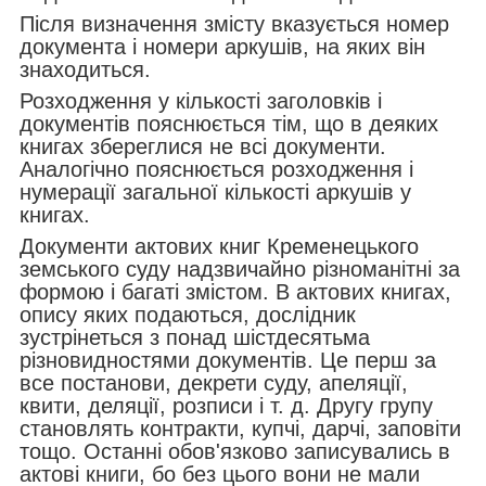
Після визначення змісту вказується номер
документа і номери аркушів, на яких він
знаходиться.
Розходження у кількості заголовків і
документів пояснюється тім, що в деяких
книгах збереглися не всі документи.
Аналогічно пояснюється розходження і
нумерації загальної кількості аркушів у
книгах.
Документи актових книг Кременецького
земського суду надзвичайно різноманітні за
формою і багаті змістом. В актових книгах,
опису яких подаються, дослідник
зустрінеться з понад шістдесятьма
різновидностями документів. Це перш за
все постанови, декрети суду, апеляції,
квити, деляції, розписи і т. д. Другу групу
становлять контракти, купчі, дарчі, заповіти
тощо. Останні обов'язково записувались в
актові книги, бо без цього вони не мали