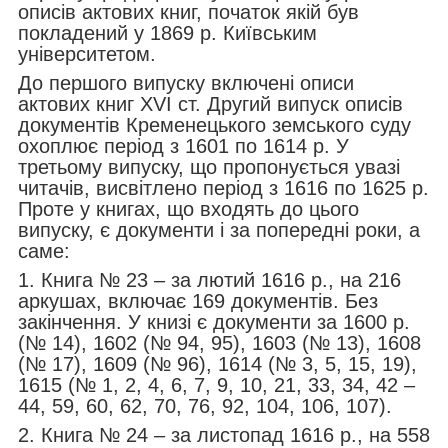
описів актових книг, початок якій був
покладений у 1869 р. Київським
університетом.
До першого випуску включені описи
актових книг XVI ст. Другий випуск описів
документів Кременецького земського суду
охоплює період з 1601 по 1614 р. У
третьому випуску, що пропонується увазі
читачів, висвітлено період з 1616 по 1625 р.
Проте у книгах, що входять до цього
випуску, є документи і за попередні роки, а
саме:
1. Книга № 23 – за лютий 1616 р., на 216
аркушах, включає 169 документів. Без
закінчення. У книзі є документи за 1600 р.
(№ 14), 1602 (№ 94, 95), 1603 (№ 13), 1608
(№ 17), 1609 (№ 96), 1614 (№ 3, 5, 15, 19),
1615 (№ 1, 2, 4, 6, 7, 9, 10, 21, 33, 34, 42 –
44, 59, 60, 62, 70, 76, 92, 104, 106, 107).
2. Книга № 24 – за листопад 1616 р., на 558